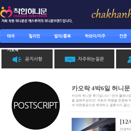
태국
필리핀
발리/롬복
하와이/미주
칸쿤
카오락
공지사항
자주하는질문
카오락 4박6일 허니문
카오락 허니문 후기입니다 ! 먼저 플래
을 잘해주셨어요! 저희의 취향을 존중해 
게 대한항공으로 예약하고 결혼식이 끝난
[1
안녕하세