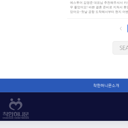
에스투어 김영준 대표님 추천해주셔서 카오
무 좋았어요! 바쁜 결혼 준비로 지쳐서 
았어요~첫날 공항 도착해서부터 현지 어벤져
이
착한허니문소개