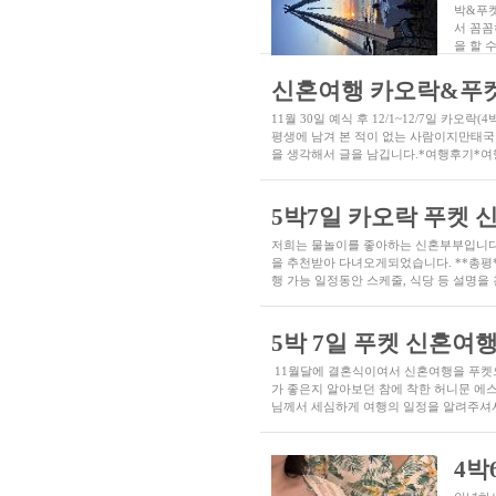
박&푸켓
서 꼼꼼
을 할 
신혼여행 카오락&푸켓 5
11월 30일 예식 후 12/1~12/7일 카
평생에 남겨 본 적이 없는 사람이지만태국
을 생각해서 글을 남깁니다.*여행후기*여
5박7일 카오락 푸켓 신혼여
저희는 물놀이를 좋아하는 신혼부부입니다.
을 추천받아 다녀오게되었습니다. **총평
행 가능 일정동안 스케줄, 식당 등 설명을
5박 7일 푸켓 신혼여
11월달에 결혼식이여서 신혼여행을 푸켓
가 좋은지 알아보던 참에 착한 허니문 
님께서 세심하게 여행의 일정을 알려주셔서
4박