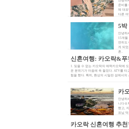
안녕하세
준비를 
체 대표
다른 여
5박
안녕하세
15개월
연히도 
게 되었
혼..
신혼여행: 카오락&푸켓
1. 잊을 수 없는 카오락의 매력카오락에
운 분위기가 마음에 쏙 들었다. ATV를 
험을 했다. 특히, 환상의 시밀란 섬에서의
카오
안녕하세
니다☺️
했고, 
표님 덕
카오락 신혼여행 추천