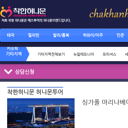
태국
필리핀
발리/롬복
하와이/미주
칸쿤
카오락
기타지역
기타지역전체보기
뉴칼레도니아
모리셔스
상담신청
착한허니문 허니문투어
싱가폴 마리나