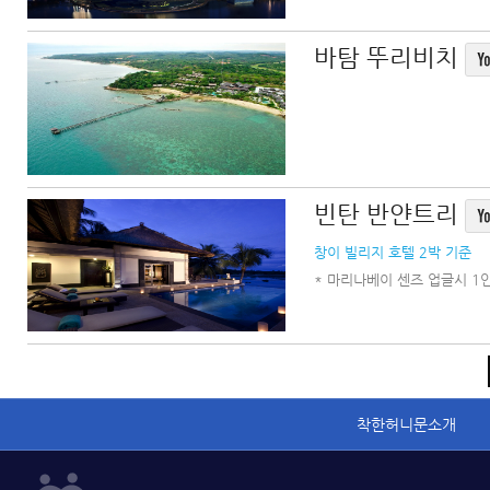
바탐 뚜리비치
빈탄 반얀트리
창이 빌리지 호텔 2박 기준
* 마리나베이 센즈 업글시 1인
착한허니문소개