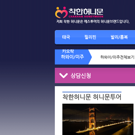
태국
필리핀
발리/롬복
카오락
하와이/미주
하와이/미주전체보기
상담신청
착한허니문 허니문투어