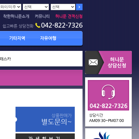
착한허니문소개
커뮤니티
허니문 견적신청
042-822-7326
쉽고빠른 상담전화
기타지역
자유여행
래스카
상품판매가
별도문의~
자세히보기