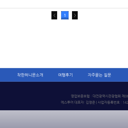
1
이
다
착한허니문소개
여행후기
자주묻는 질문
영업보증보험 : 대전광역시관광협회 제06-18-
에스투어 대표자: 김영준 | 사업자등록번호 : 142-