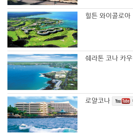
힐튼 와이콜로아
쉐라톤 코나 카
로얄코나