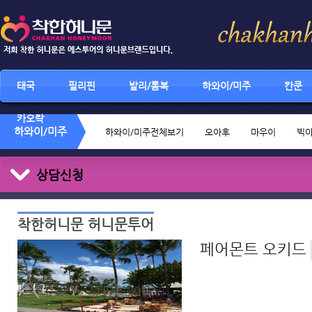
태국
필리핀
발리/롬복
하와이/미주
칸쿤
카오락
하와이/미주
하와이/미주전체보기
오아후
마우이
빅
상담신청
착한허니문 허니문투어
페어몬트 오키드